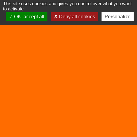
This site uses cookies and gives you control over what you want
to activate
OK, accept all
Deny all cookies
Personalize
Liens
Déchetterie
Viarhôna
Sites utiles
Balcons du Dauphiné
Isère
Auvergne Rhône Alpes
Mentions légales
-
Politique de confidentialité
-
Accessibilité
-
Plan du site
-
Gestion des cookies