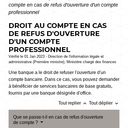
compte en cas de refus d'ouverture d'un compte
professionnel
DROIT AU COMPTE EN CAS
DE REFUS D'OUVERTURE
D'UN COMPTE
PROFESSIONNEL
Vérifié le 01 Jan 2023 - Direction de l'information légale et
administrative (Première ministre), Ministère chargé des finances
Une banque a le droit de refuser l'ouverture d'un
compte bancaire. Dans ce cas, vous pouvez demander
à bénéficier de services bancaires de base gratuits,
fournis par une banque désignée d'office.
keyboard_arrow_up
keyboard_arrow_down
Tout replier
Tout déplier
Que se passe-t-il en cas de refus d'ouverture
de compte ?