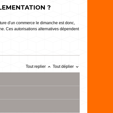
LEMENTATION ?
rture d'un commerce le dimanche est donc,
e. Ces autorisations alternatives dépendent
keyboard_arrow_up
keyboard_arrow_down
Tout replier
Tout déplier