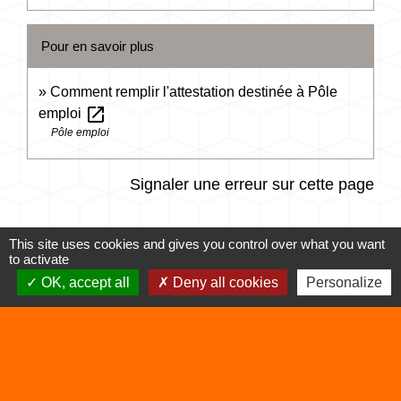
Pour en savoir plus
Comment remplir l'attestation destinée à Pôle
open_in_new
emploi
Pôle emploi
Signaler une erreur sur cette page
This site uses cookies and gives you control over what you want
to activate
OK, accept all
Deny all cookies
Personalize
Contacts
Commune de Vertrieu
1 place de la Mairie
38390 Vertrieu - FRANCE
+33 4 74 90 61 68