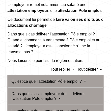
L'employeur remet notamment au salarié une
attestation employeur
, dite
attestation Pôle emploi.
Ce document lui permet de
faire valoir ses droits aux
allocations chômage
.
Dans quels cas délivrer l'attestation Pôle emploi ?
Quand et comment la transmettre à Pôle emploi et au
salarié ? L'employeur est-il sanctionné s'il ne la
transmet pas ?
Nous faisons le point sur la réglementation.
keyboard_arrow_up
keyboard_arrow_down
Tout replier
Tout déplier
Qu'est-ce que l'attestation Pôle emploi ?
Dans quels cas l'employeur doit-il délivrer
l'attestation Pôle emploi ?
L'employeur doit-il remettre un exemplaire de