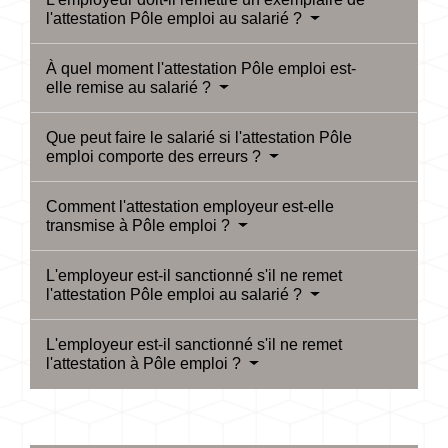
l'attestation Pôle emploi au salarié ?
À quel moment l'attestation Pôle emploi est-
elle remise au salarié ?
Que peut faire le salarié si l'attestation Pôle
emploi comporte des erreurs ?
Comment l'attestation employeur est-elle
transmise à Pôle emploi ?
L'employeur est-il sanctionné s'il ne remet
l'attestation Pôle emploi au salarié ?
L'employeur est-il sanctionné s'il ne remet
l'attestation à Pôle emploi ?