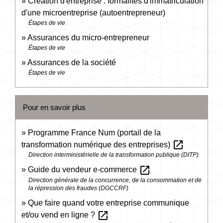
Création d'entreprise : formalités d'immatriculation
d'une microentreprise (autoentrepreneur)
Étapes de vie
Assurances du micro-entrepreneur
Étapes de vie
Assurances de la société
Étapes de vie
Pour en savoir plus
Programme France Num (portail de la
open_in_new
transformation numérique des entreprises)
Direction interministérielle de la transformation publique (DITP)
open_in_new
Guide du vendeur e-commerce
Direction générale de la concurrence, de la consommation et de
la répression des fraudes (DGCCRF)
Que faire quand votre entreprise communique
open_in_new
et/ou vend en ligne ?