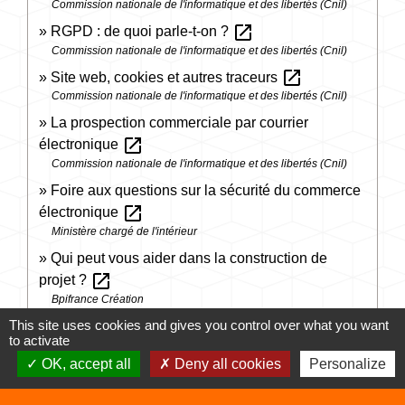
Commission nationale de l'informatique et des libertés (Cnil)
open_in_new
RGPD : de quoi parle-t-on ?
Commission nationale de l'informatique et des libertés (Cnil)
open_in_new
Site web, cookies et autres traceurs
Commission nationale de l'informatique et des libertés (Cnil)
La prospection commerciale par courrier
open_in_new
électronique
Commission nationale de l'informatique et des libertés (Cnil)
Foire aux questions sur la sécurité du commerce
open_in_new
électronique
Ministère chargé de l'intérieur
Qui peut vous aider dans la construction de
open_in_new
projet ?
Bpifrance Création
This site uses cookies and gives you control over what you want
Garanties du vendeur : tout savoir avant d'acheter
to activate
open_in_new
OK, accept all
Deny all cookies
Personalize
Institut national de la consommation (INC)