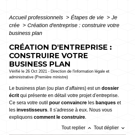
Accueil professionnels
>
Étapes de vie
>
Je
crée
>
Création d'entreprise : construire votre
business plan
CRÉATION D'ENTREPRISE :
CONSTRUIRE VOTRE
BUSINESS PLAN
Vérifié le 26 Oct 2021 - Direction de l'information légale et
administrative (Première ministre)
Le business plan (ou plan d'affaires) est un
dossier
écrit
qui présente en détail votre projet d'entreprise.
Ce sera votre outil
pour convaincre
les
banques
et
les
investisseurs
. Il s'adresse à eux. Nous vous
expliquons
comment le construire
.
keyboard_arrow_up
keyboard_arrow_down
Tout replier
Tout déplier