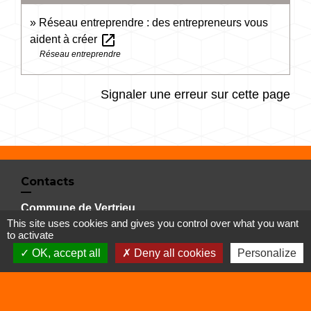
Réseau entreprendre : des entrepreneurs vous
open_in_new
aident à créer
Réseau entreprendre
Signaler une erreur sur cette page
Contacts
Commune de Vertrieu
This site uses cookies and gives you control over what you want
1 place de la Mairie
to activate
38390 Vertrieu - FRANCE
OK, accept all
Deny all cookies
Personalize
+33 4 74 90 61 68