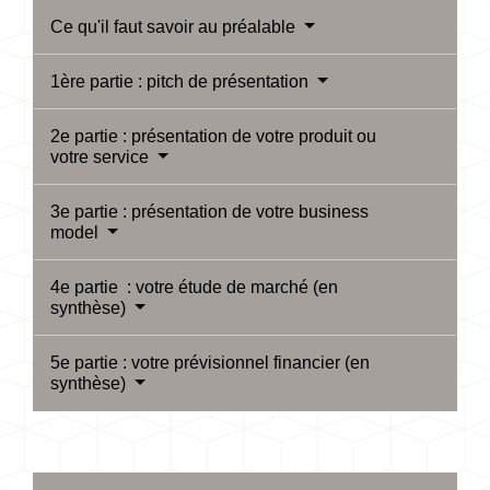
Ce qu'il faut savoir au préalable
1ère partie : pitch de présentation
2e partie : présentation de votre produit ou
votre service
3e partie : présentation de votre business
model
4e partie : votre étude de marché (en
synthèse)
5e partie : votre prévisionnel financier (en
synthèse)