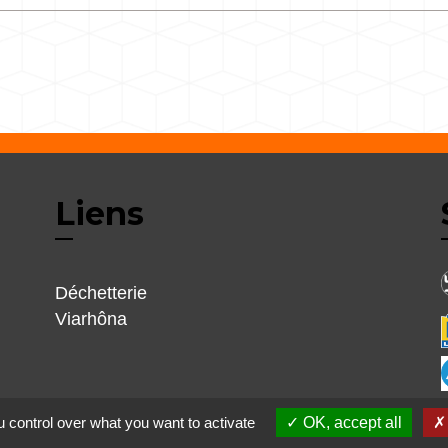
Liens
Déchetterie
Viarhôna
 control over what you want to activate
OK, accept all
alité
-
Accessibilité
-
Plan du site
-
Gestion des cookie