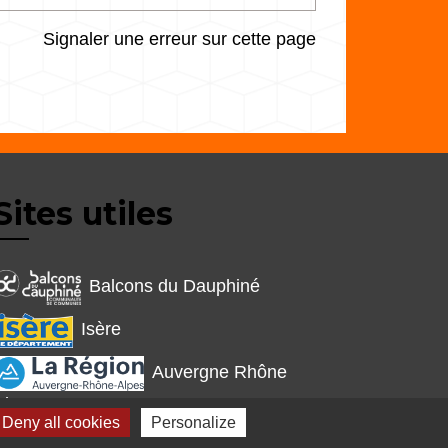
Signaler une erreur sur cette page
Sites utiles
Balcons du Dauphiné
Isère
Auvergne Rhône
Alpes
Deny all cookies
Personalize
s