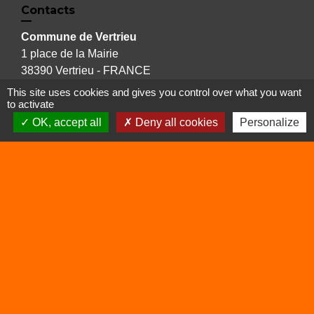
Contacts
Commune de Vertrieu
1 place de la Mairie
38390 Vertrieu - FRANCE
+33 4 74 90 61 68
This site uses cookies and gives you control over what you want
to activate
OK, accept all
Deny all cookies
Personalize
Liens
Déchetterie
Viarhôna
Sites utiles
Balcons du Dauphiné
Isère