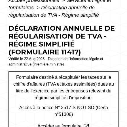
Accueil professionnels
>
Services en ligne et
formulaires
>
Déclaration annuelle de
régularisation de TVA - Régime simplifié
DÉCLARATION ANNUELLE DE
RÉGULARISATION DE TVA -
RÉGIME SIMPLIFIÉ
(FORMULAIRE 11417)
Vérifié le 22 Aug 2023 - Direction de l'information légale et
administrative (Première ministre)
Formulaire destiné à récapituler les taxes sur le
chiffre d'affaires (TVA et taxes assimilées) dues au
titre de l'exercice par les entreprises relevant du
régime simplifié d'imposition.
Accès à la notice N° 3517-S-NOT-SD (Cerfa
n°51306)
open_in_new
Accéder au formulaire