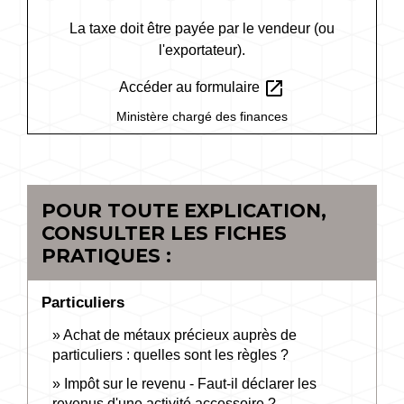
La taxe doit être payée par le vendeur (ou
l'exportateur).
open_in_new
Accéder au formulaire
Ministère chargé des finances
POUR TOUTE EXPLICATION,
CONSULTER LES FICHES
PRATIQUES :
Particuliers
Achat de métaux précieux auprès de
particuliers : quelles sont les règles ?
Impôt sur le revenu - Faut-il déclarer les
revenus d'une activité accessoire ?