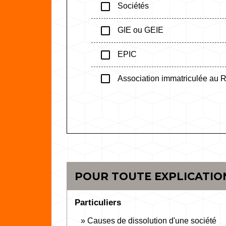
check_box_outline_blank
Sociétés
check_box_outline_blank
GIE ou GEIE
check_box_outline_blank
EPIC
check_box_outline_blank
Association immatriculée au
POUR TOUTE EXPLICATION
Particuliers
Causes de dissolution d'une société