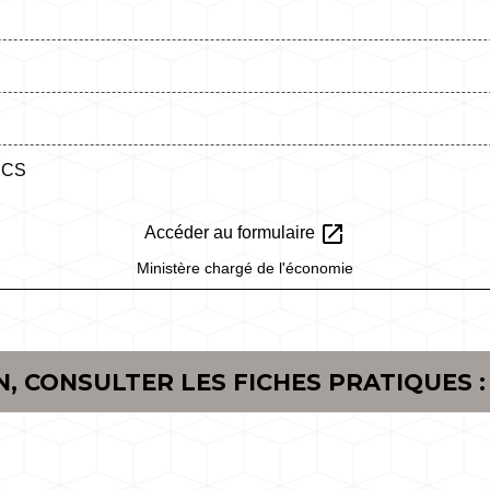
 RCS
open_in_new
Accéder au formulaire
Ministère chargé de l'économie
, CONSULTER LES FICHES PRATIQUES :