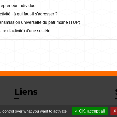
trepreneur individuel
ivité : à qui faut-il s'adresser ?
transmission universelle du patrimoine (TUP)
re d'activité) d'une société
Liens
 control over what you want to activate
OK, accept all
Déchetterie