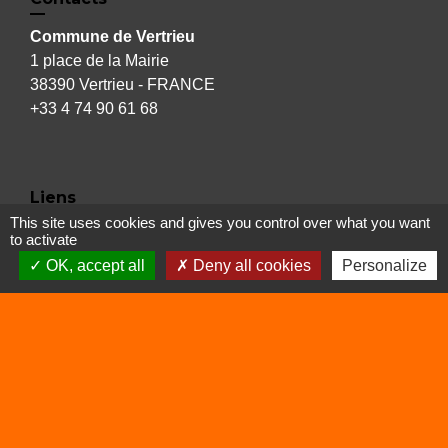
Commune de Vertrieu
1 place de la Mairie
38390 Vertrieu - FRANCE
+33 4 74 90 61 68
Liens
This site uses cookies and gives you control over what you want
to activate
Déchetterie
OK, accept all
Deny all cookies
Personalize
Viarhôna
Sites utiles
Balcons du Dauphiné
Isère