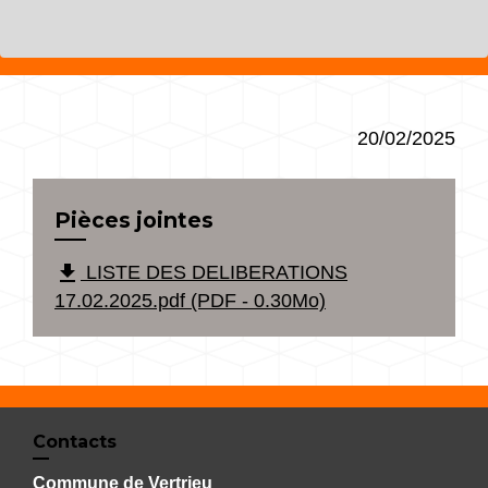
20/02/2025
Pièces jointes
file_download
LISTE DES DELIBERATIONS
17.02.2025.pdf (PDF - 0.30Mo)
Contacts
Commune de Vertrieu