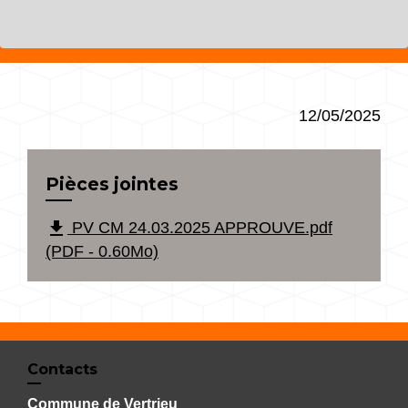
12/05/2025
Pièces jointes
file_download
PV CM 24.03.2025 APPROUVE.pdf
(PDF - 0.60Mo)
Contacts
Commune de Vertrieu