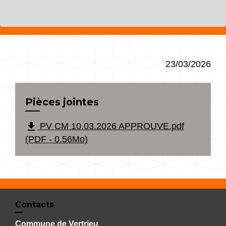
23/03/2026
Pièces jointes
file_download
PV CM 10.03.2026 APPROUVE.pdf
(PDF - 0.56Mo)
Contacts
Commune de Vertrieu