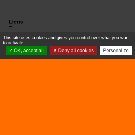
Liens
Déchetterie
This site uses cookies and gives you control over what you want
to activate
Viarhôna
OK, accept all
Deny all cookies
Personalize
Sites utiles
Balcons du Dauphiné
Isère
Auvergne Rhône Alpes
Mentions légales
-
Politique de confidentialité
-
Accessibilité
-
Plan du site
-
Gestion des cookies