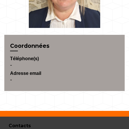
Coordonnées
Téléphone(s)
-
Adresse email
-
Contacts