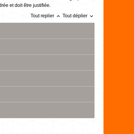
e et doit être justifiée.
keyboard_arrow_up
keyboard_arrow_down
Tout replier
Tout déplier