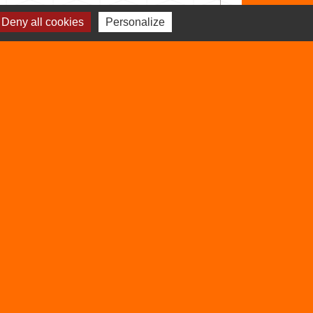
Deny all cookies
Personalize
Signaler une erreur sur cette page
Sites utiles
Balcons du Dauphiné
Isère
Auvergne Rhône
Alpes