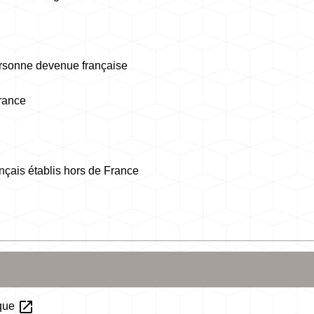
 personne devenue française
France
ançais établis hors de France
open_in_new
ique