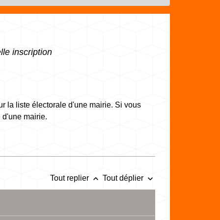
lle inscription
r la liste électorale d'une mairie. Si vous
e d'une mairie.
keyboard_arrow_up
keyboard_arrow_down
Tout replier
Tout déplier