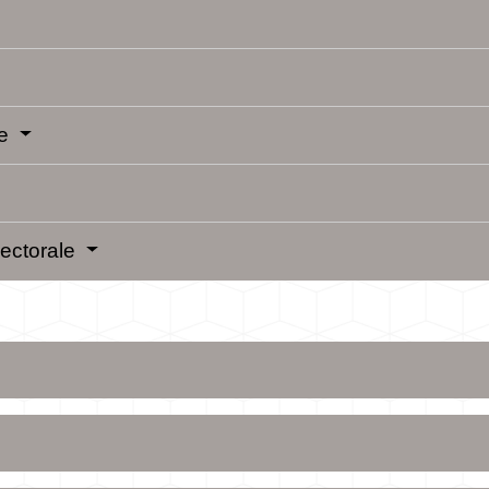
ue
électorale