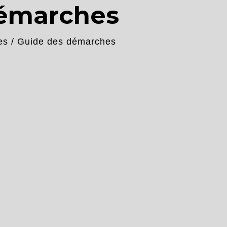
démarches
es
/
Guide des démarches