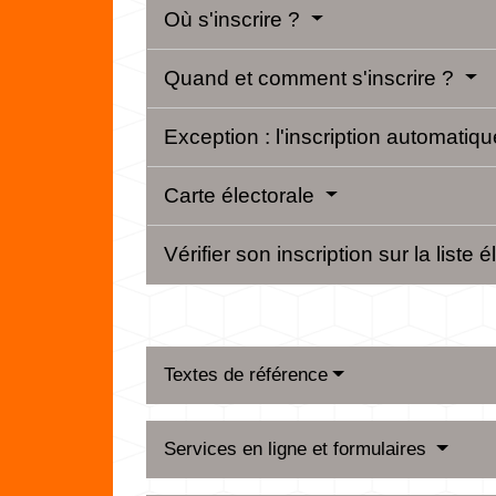
Où s'inscrire ?
Quand et comment s'inscrire ?
Exception : l'inscription automatiq
Carte électorale
Vérifier son inscription sur la liste 
Textes de référence
Services en ligne et formulaires