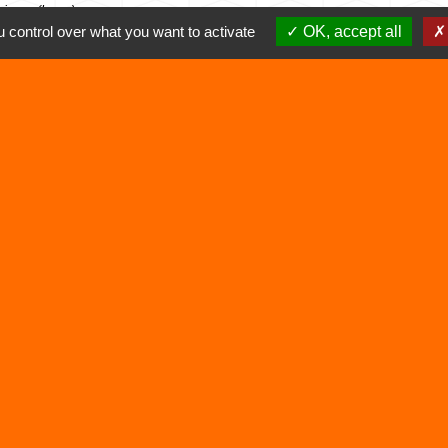
omiques (Insee)
 control over what you want to activate
OK, accept all
Liens
Déchetterie
Viarhôna