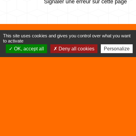
Signaler une erreur sur cette page
This site uses cookies and gives you control over what you want
Contacts
to activate
OK, accept all
Deny all cookies
Personalize
Commune de Vertrieu
1 place de la Mairie
38390 Vertrieu - FRANCE
+33 4 74 90 61 68
Liens
Déchetterie
Viarhôna