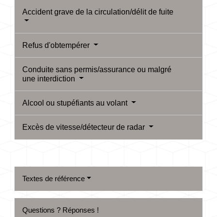
Accident grave de la circulation/délit de fuite
Refus d'obtempérer
Conduite sans permis/assurance ou malgré
une interdiction
Alcool ou stupéfiants au volant
Excès de vitesse/détecteur de radar
Textes de référence
Questions ? Réponses !