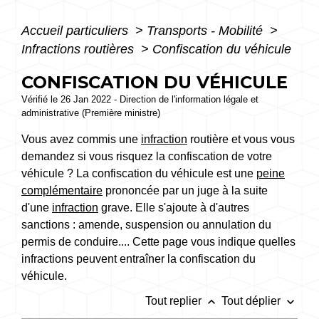
Accueil particuliers
>
Transports - Mobilité
>
Infractions routières
>
Confiscation du véhicule
CONFISCATION DU VÉHICULE
Vérifié le 26 Jan 2022 - Direction de l'information légale et
administrative (Première ministre)
Vous avez commis une
infraction
routière et vous vous
demandez si vous risquez la confiscation de votre
véhicule ? La confiscation du véhicule est une
peine
complémentaire
prononcée par un juge à la suite
d'une
infraction
grave. Elle s'ajoute à d'autres
sanctions : amende, suspension ou annulation du
permis de conduire.... Cette page vous indique quelles
infractions peuvent entraîner la confiscation du
véhicule.
keyboard_arrow_up
keyboard_arrow_down
Tout replier
Tout déplier