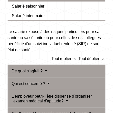
Salarié saisonnier
Salarié intérimaire
Le salarié exposé à des risques particuliers pour sa
santé ou sa sécurité ou pour celles de ses collègues
bénéficie d'un suivi individuel renforcé (SIR) de son
état de santé.
keyboard_arrow_up
keyboard_arrow_down
Tout replier
Tout déplier
De quoi s'agit-il ?
Qui est concerné ?
L'employeur peut-il être dispensé d'organiser
l'examen médical d'aptitude?