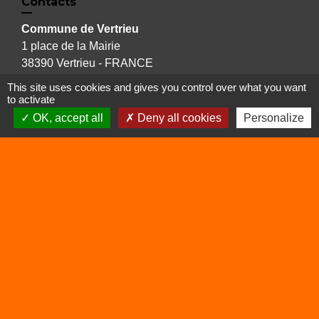
Contacts
Commune de Vertrieu
1 place de la Mairie
38390 Vertrieu - FRANCE
+33 4 74 90 61 68
This site uses cookies and gives you control over what you want
to activate
OK, accept all
Deny all cookies
Personalize
Liens
Déchetterie
Viarhôna
Sites utiles
Balcons du Dauphiné
Isère