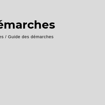
démarches
es
/
Guide des démarches