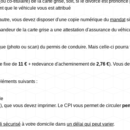
re (ou co-titulaire) de la carte grise, soit, si le divorce est pron
nt que le véhicule vous est attribué
'autre, vous devez disposer d'une copie numérique du
mandat
si
mandeur de la carte grise a une attestation d'assurance du véhi
e (photo ou scan) du permis de conduire. Mais celle-ci pourra 
e fixe de
11 €
+ redevance d'acheminement de
2,76 €
). Vous d
éléments suivants :
de
PI), que vous devez imprimer. Le CPI vous permet de circuler
pen
li sécurisé
à votre domicile dans
un délai qui peut varier
.