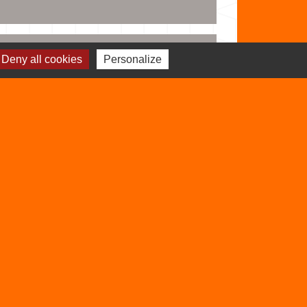
Deny all cookies
Personalize
Signaler une erreur sur cette page
Sites utiles