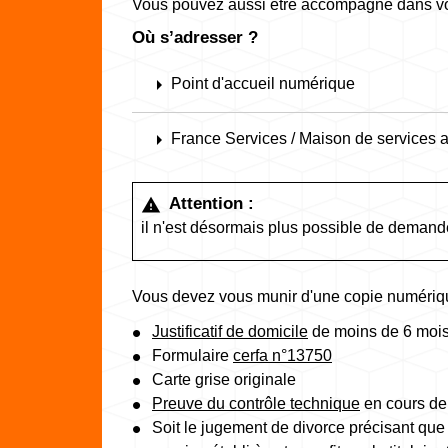
Vous pouvez aussi être accompagné dans v
Où s’adresser ?
arrow_right
Point d'accueil numérique
arrow_right
France Services / Maison de services a
Attention :
warning
il n'est désormais plus possible de demande
Vous devez vous munir d'une copie numériqu
Justificatif de domicile
de moins de 6 moi
Formulaire
cerfa n°13750
Carte grise originale
Preuve du contrôle technique
en cours de 
Soit le jugement de divorce précisant que l