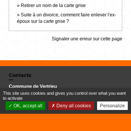
Retirer un nom de la carte grise
Suite à un divorce, comment faire enlever l'ex-
époux sur la carte grise ?
Signaler une erreur sur cette page
Contacts
Commune de Vertrieu
This site uses cookies and gives you control over what you want
1 place de la Mairie
to activate
38390 Vertrieu - FRANCE
OK, accept all
Deny all cookies
Personalize
+33 4 74 90 61 68