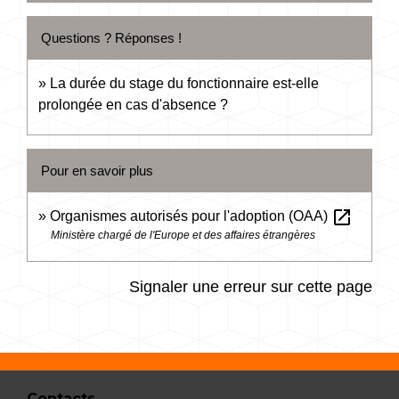
Questions ? Réponses !
La durée du stage du fonctionnaire est-elle
prolongée en cas d'absence ?
Pour en savoir plus
open_in_new
Organismes autorisés pour l'adoption (OAA)
Ministère chargé de l'Europe et des affaires étrangères
Signaler une erreur sur cette page
Contacts