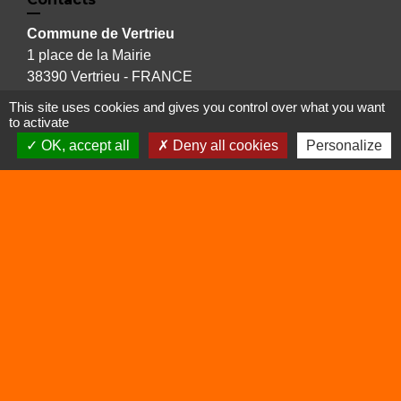
Commune de Vertrieu
1 place de la Mairie
38390 Vertrieu - FRANCE
+33 4 74 90 61 68
This site uses cookies and gives you control over what you want
to activate
OK, accept all
Deny all cookies
Personalize
Liens
Déchetterie
Viarhôna
Sites utiles
Balcons du Dauphiné
Isère