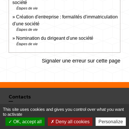
société
Étapes de vie
Création d'entreprise : formalités d'immatriculation
d'une société
Étapes de vie
Nomination du dirigeant d'une société
Étapes de vie
Signaler une erreur sur cette page
Contacts
Commune de Vertrieu
This site uses cookies and gives you control over what you want
to activate
1 place de la Mairie
OK, accept all
Deny all cookies
Personalize
38390 Vertrieu - FRANCE
+33 4 74 90 61 68