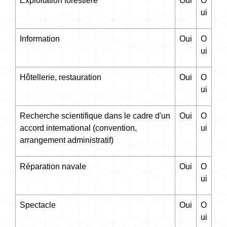
Exploitation forestière
Oui
O
ui
Information
Oui
O
ui
Hôtellerie, restauration
Oui
O
ui
Recherche scientifique dans le cadre d'un
Oui
O
accord international (convention,
ui
arrangement administratif)
Réparation navale
Oui
O
ui
Spectacle
Oui
O
ui