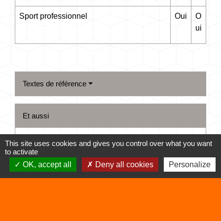
Sport professionnel
Oui
O
ui
Textes de référence
Et aussi
Contrat de travail temporaire (intérim)
This site uses cookies and gives you control over what you want
to activate
Travail - Formation
OK, accept all
Deny all cookies
Personalize
Signaler une erreur sur cette page