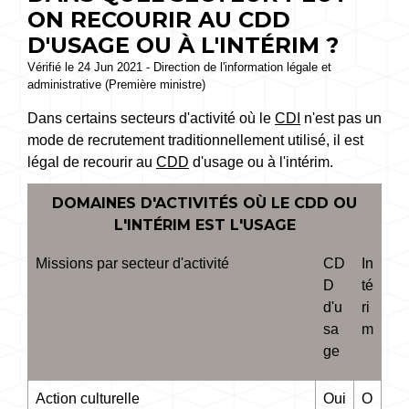
ON RECOURIR AU CDD
D'USAGE OU À L'INTÉRIM ?
Vérifié le 24 Jun 2021 - Direction de l'information légale et
administrative (Première ministre)
Dans certains secteurs d'activité où le
CDI
n'est pas un
mode de recrutement traditionnellement utilisé, il est
légal de recourir au
CDD
d'usage ou à l'intérim.
DOMAINES D'ACTIVITÉS OÙ LE CDD OU
L'INTÉRIM EST L'USAGE
Missions par secteur d'activité
CD
In
D
té
d'u
ri
sa
m
ge
Action culturelle
Oui
O