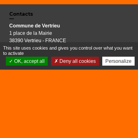
Contacts
Commune de Vertrieu
1 place de la Mairie
38390 Vertrieu - FRANCE
+33 4 74 90 61 68
This site uses cookies and gives you control over what you want
to activate
OK, accept all
Deny all cookies
Personalize
Liens
Déchetterie
Viarhôna
Sites utiles
Balcons du Dauphiné