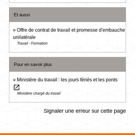
Et aussi
Offre de contrat de travail et promesse d'embauche
unilatérale
Travail - Formation
Pour en savoir plus
Ministère du travail : les jours fériés et les ponts
open_in_new
Ministère chargé du travail
Signaler une erreur sur cette page