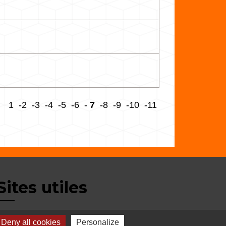
1
-2
-3
-4
-5
-6
-
7
-8
-9
-10
-11
Sites utiles
Deny all cookies
Personalize
Balcons du Dauphiné