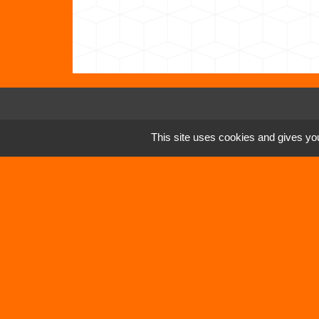
Contacts
This site uses cookies and gives you
Commune de Vertrieu
1 place de la Mairie
38390 Vertrieu - FRANCE
+33 4 74 90 61 68
Mentions légales
-
Politique de confidenti