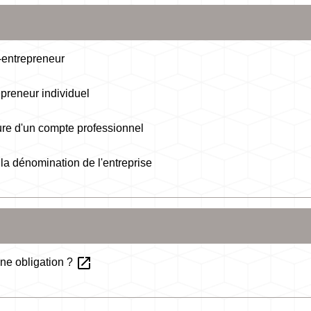
-entrepreneur
preneur individuel
ure d'un compte professionnel
r la dénomination de l'entreprise
open_in_new
une obligation ?