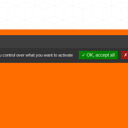
Liens
 control over what you want to activate
OK, accept all
Déchetterie
Viarhôna
alité
-
Accessibilité
-
Plan du site
-
Gestion des cookie