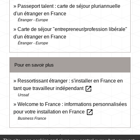
Passeport talent : carte de séjour pluriannuelle
d'un étranger en France
Étranger - Europe
Carte de séjour "entrepreneur/profession libérale"
d'un étranger en France
Étranger - Europe
Pour en savoir plus
Ressortissant étranger : s'installer en France en
open_in_new
tant que travailleur indépendant
Urssaf
Welcome to France : informations personnalisées
open_in_new
pour votre installation en France
Business France
Signaler une erreur sur cette page