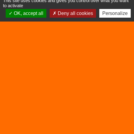
This site uses cookies and gives you control over what you want
to activate
OK, accept all
Deny all cookies
Personalize
Contacts
Commune de Vertrieu
1 place de la Mairie
38390 Vertrieu - FRANCE
+33 4 74 90 61 68
Liens
Déchetterie
Viarhôna