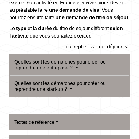
exercer son activité en France et y vivre, vous devez
au préalable faire
une demande de visa
. Vous
pourrez ensuite faire
une demande de titre de séjour
.
Le
type
et la
durée
du titre de séjour diffèrent
selon
l'activité
que vous souhaitez exercer.
keyboard_arrow_up
keyboard_arrow_down
Tout replier
Tout déplier
Quelles sont les démarches pour créer ou
reprendre une entreprise ?
Quelles sont les démarches pour créer ou
reprendre une start-up ?
Textes de référence